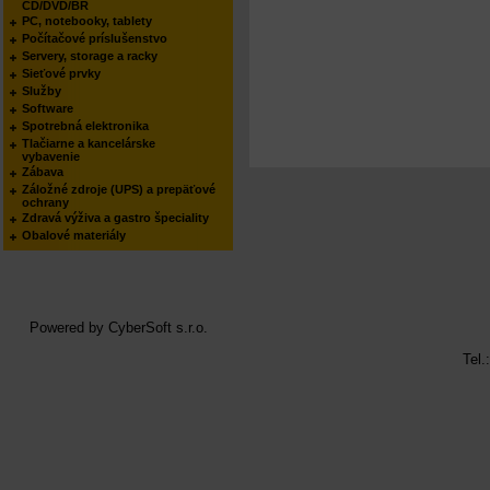
CD/DVD/BR
PC, notebooky, tablety
Počítačové príslušenstvo
Servery, storage a racky
Sieťové prvky
Služby
Software
Spotrebná elektronika
Tlačiarne a kancelárske
vybavenie
Zábava
Záložné zdroje (UPS) a prepäťové
ochrany
Zdravá výživa a gastro špeciality
Obalové materiály
Powered by
CyberSoft s.r.o.
Tel.