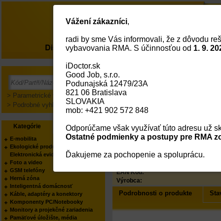
Vážení zákazníci
,
radi by sme Vás informovali, že z dôvodu reš
O nás
vybavovania RMA. S účinnosťou od
1. 9. 20
iDoctor.sk
Good Job, s.r.o.
Produkt je vyradený!
Podunajská 12479/23A
821 06 Bratislava
Produkt už nie je v našej ponuke.
> Parametrické vyhľadávanie
SLOVAKIA
> Podrobné vyhľadávanie
mob: +421 902 572 848
Kategórie
Výrobcovia
Odporúčame však využívať túto adresu už sk
Ostatné podmienky a postupy pre RMA zo
E-mobilita
Ekologické produkty
Status
Ďakujeme za pochopenie a spoluprácu.
Elektronická evidencia tržieb
Kód:
Foto a video
Part No.:
GSM telefóny
EAN Kód:
Herná zóna
Výrobca:
Inteligentná domácnosť
Podrobnosti o produkte
Sta
Káble, adaptéry a konektory
Komponenty PC/Notebooky
Monitory a projekčné zariadenia
Pamäťové úložište, média