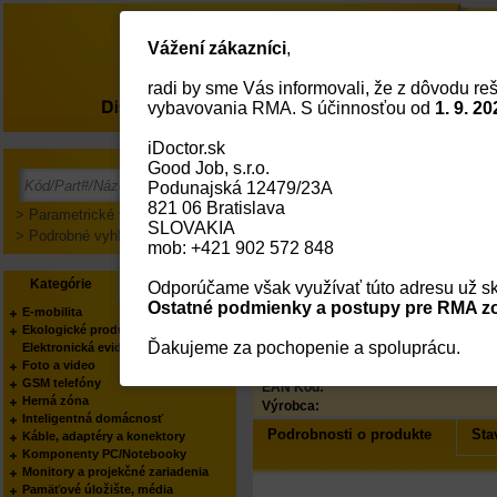
Vážení zákazníci
,
radi by sme Vás informovali, že z dôvodu reš
O nás
vybavovania RMA. S účinnosťou od
1. 9. 20
iDoctor.sk
Good Job, s.r.o.
Produkt je vyradený!
Podunajská 12479/23A
821 06 Bratislava
Produkt už nie je v našej ponuke.
> Parametrické vyhľadávanie
SLOVAKIA
> Podrobné vyhľadávanie
mob: +421 902 572 848
Kategórie
Výrobcovia
Odporúčame však využívať túto adresu už sk
Ostatné podmienky a postupy pre RMA zo
E-mobilita
Ekologické produkty
Status
Ďakujeme za pochopenie a spoluprácu.
Elektronická evidencia tržieb
Kód:
Foto a video
Part No.:
GSM telefóny
EAN Kód:
Herná zóna
Výrobca:
Inteligentná domácnosť
Podrobnosti o produkte
Sta
Káble, adaptéry a konektory
Komponenty PC/Notebooky
Monitory a projekčné zariadenia
Pamäťové úložište, média