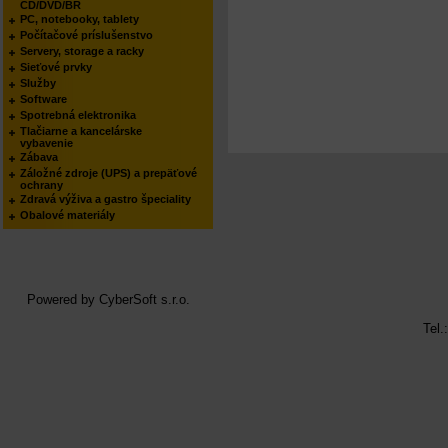
CD/DVD/BR
PC, notebooky, tablety
Počítačové príslušenstvo
Servery, storage a racky
Sieťové prvky
Služby
Software
Spotrebná elektronika
Tlačiarne a kancelárske
vybavenie
Zábava
Záložné zdroje (UPS) a prepäťové
ochrany
Zdravá výživa a gastro špeciality
Obalové materiály
Powered by
CyberSoft s.r.o.
Tel.