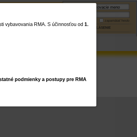
Meno:
Mapa stránky
Kontakt
Heslo:
zapamätať heslo
lasti vybavovania RMA. S účinnosťou od
1.
PRIHLÁSENIE
statné podmienky a postupy pre RMA
trácia