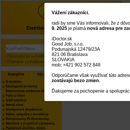
Vážení zákazníci
,
radi by sme Vás informovali, že z dô
O nás
9. 2025
je platná
nová adresa pre za
iDoctor.sk
Good Job, s.r.o.
Prihlásenie
Podunajská 12479/23A
821 06 Bratislava
> Parametrické vyhľadávanie
SLOVAKIA
> Podrobné vyhľadávanie
mob: +421 902 572 848
Kategórie
Výrobcovia
Odporúčame však využívať túto adresu
zostávajú bezo zmien.
E-mobilita
Ekologické produkty
Ďakujeme za pochopenie a spoluprác
Elektronická evidencia tržieb
Foto a video
GSM telefóny
Herná zóna
Inteligentná domácnosť
Káble, adaptéry a konektory
Komponenty PC/Notebooky
Monitory a projekčné zariadenia
Pamäťové úložište, média