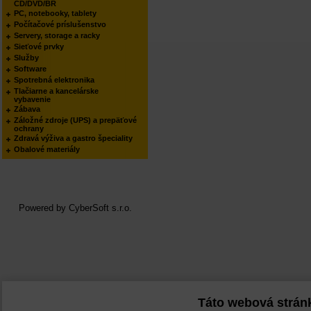
CD/DVD/BR
PC, notebooky, tablety
Počítačové príslušenstvo
Servery, storage a racky
Sieťové prvky
Služby
Software
Spotrebná elektronika
Tlačiarne a kancelárske
vybavenie
Zábava
Záložné zdroje (UPS) a prepäťové
ochrany
Zdravá výživa a gastro špeciality
Obalové materiály
Powered by
CyberSoft s.r.o.
Táto webová strán