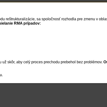
Home
RSS správy
vodu reštrukturalizácie, sa spoločnosť rozhodla pre zmenu v ob
Cenník
Vaše dokumenty
Vaša firma
Reklamácie
Košík
Prihlásenie
sielanie RMA prípadov:
Meno:
Heslo:
 už skôr, aby celý proces prechodu prebehol bez problémov.
O
|
Zabudnuté heslo
|
Regis
Zapamätať heslo
Prihlásenie
u.