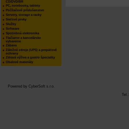
CD/DVD/BR
PC, notebooky, tablety
Počítačové príslušenstvo
Servery, storage a racky
Sieťové prvky
Služby
Software
Spotrebná elektronika
Tlačiarne a kancelárske
vybavenie
Zábava
Záložné zdroje (UPS) a prepäťové
ochrany
Zdravá výživa a gastro špeciality
Obalové materiály
Powered by
CyberSoft s.r.o.
Tel.