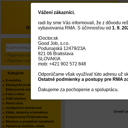
Vážení zákazníci
,
radi by sme Vás informovali, že z dôvodu reš
O nás
vybavovania RMA. S účinnosťou od
1. 9. 20
iDoctor.sk
Good Job, s.r.o.
Hľadanie - Objednávky
Podunajská 12479/23A
821 06 Bratislava
Nová objednávka
> Parametrické vyhľadávanie
SLOVAKIA
> Podrobné vyhľadávanie
Č
mob: +421 902 572 848
Dátum
Kategórie
Výrobcovia
Odporúčame však využívať túto adresu už sk
Ostatné podmienky a postupy pre RMA zo
E-mobilita
Spôsob 
Ekologické produkty
Ďakujeme za pochopenie a spoluprácu.
Otvo
Elektronická evidencia tržieb
Foto a video
GSM telefóny
Herná zóna
Inteligentná domácnosť
Zoradiť p
Káble, adaptéry a konektory
Komponenty PC/Notebooky
Monitory a projekčné zariadenia
Pamäťové úložište, média