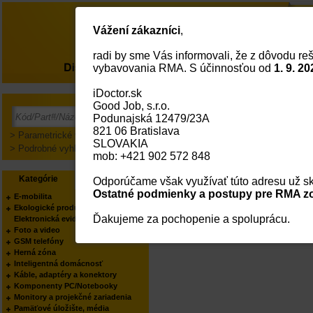
Vážení zákazníci
,
radi by sme Vás informovali, že z dôvodu reš
O nás
vybavovania RMA. S účinnosťou od
1. 9. 20
iDoctor.sk
Good Job, s.r.o.
Prihlásenie
Podunajská 12479/23A
821 06 Bratislava
> Parametrické vyhľadávanie
SLOVAKIA
> Podrobné vyhľadávanie
mob: +421 902 572 848
Kategórie
Výrobcovia
Odporúčame však využívať túto adresu už sk
Ostatné podmienky a postupy pre RMA zo
E-mobilita
Ekologické produkty
Ďakujeme za pochopenie a spoluprácu.
Elektronická evidencia tržieb
Foto a video
GSM telefóny
Herná zóna
Inteligentná domácnosť
Káble, adaptéry a konektory
Komponenty PC/Notebooky
Monitory a projekčné zariadenia
Pamäťové úložište, média