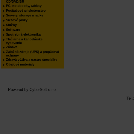
CD/DVD/BR
PC, notebooky, tablety
Počítačové príslušenstvo
Servery, storage a racky
Sieťové prvky
Služby
Software
Spotrebná elektronika
Tlačiarne a kancelárske
vybavenie
Zábava
Záložné zdroje (UPS) a prepäťové
ochrany
Zdravá výživa a gastro špeciality
Obalové materiály
Powered by
CyberSoft s.r.o.
Tel.