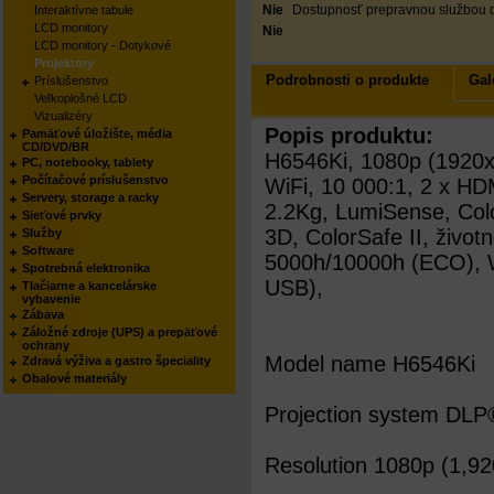
Nie
Dostupnosť prepravnou službou 
Interaktívne tabule
LCD monitory
Nie
LCD monitory - Dotykové
Projektory
Podrobnosti o produkte
Gal
Príslušenstvo
Veľkoplošné LCD
Vizualizéry
Popis produktu:
Pamäťové úložište, média
CD/DVD/BR
H6546Ki, 1080p (1920x
PC, notebooky, tablety
Počítačové príslušenstvo
WiFi, 10 000:1, 2 x HD
Servery, storage a racky
2.2Kg, LumiSense, Co
Sieťové prvky
3D, ColorSafe II, život
Služby
Software
5000h/10000h (ECO), W
Spotrebná elektronika
USB),
Tlačiarne a kancelárske
vybavenie
Zábava
Záložné zdroje (UPS) a prepäťové
ochrany
Model name H6546Ki
Zdravá výživa a gastro špeciality
Obalové materiály
Projection system DLP
Resolution 1080p (1,