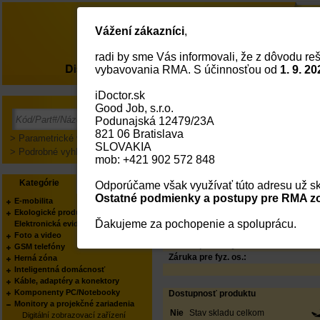
Vážení zákazníci
,
radi by sme Vás informovali, že z dôvodu reš
O nás
vybavovania RMA. S účinnosťou od
1. 9. 20
iDoctor.sk
Acer H6546Ki DLP/Ful
Good Job, s.r.o.
/repro 1x3W/2,4 Kg
Podunajská 12479/23A
PODĽA KATEGÓRIE:
821 06 Bratislava
PODĽA VÝROBCU:
> Parametrické vyhľadávanie
SLOVAKIA
Status
> Podrobné vyhľadávanie
mob: +421 902 572 848
Kód:
Part No.:
Kategórie
Výrobcovia
Odporúčame však využívať túto adresu už sk
EAN Kód:
Výrobca:
Ostatné podmienky a postupy pre RMA zo
E-mobilita
Váš obchodník:
Ekologické produkty
Produkt manager:
Ďakujeme za pochopenie a spoluprácu.
Elektronická evidencia tržieb
Foto a video
Záruka pre firmy:
GSM telefóny
Záruka pre fyz. os.:
Herná zóna
Inteligentná domácnosť
Káble, adaptéry a konektory
Komponenty PC/Notebooky
Dostupnosť produktu
Monitory a projekčné zariadenia
Nie
Stav skladu celkom
Digitální zobrazovací zařízení