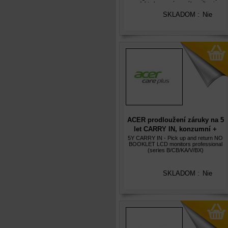
produktu koncovému zákazníkovi, v
opačném případě nebude prodloužená
SKLADOM :
Nie
záruka akceptována. Služba Acer Care
Pl
ACER prodloužení záruky na 5
let CARRY IN, konzumní +
profesionální monitory, (ne pro
5Y CARRY IN - Pick up and return NO
BOOKLET LCD monitors professional
herní), elektronicky
(series B/CB/KA/V/BX)
SKLADOM :
Nie