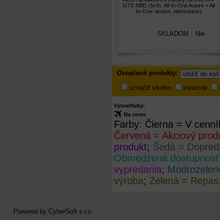
SITE NBD (5x9), All-In-One Aspire + All-
Veriton, elektronicky
In-One Veriton, elektronicky
SKLADOM :
Nie
Označené
Označené produkty:
produkty
označiť všetko
inverzne
Vysvetlivky:
Na ceste
Farby:
Čierna = V cenní
Červená = Akciový prod
produkt
;
Šedá = Dopreda
Obmedzená dostupnosť
vypredania
;
Modrozelen
výroba
;
Zelená = Repas
Powered by
CyberSoft s.r.o.