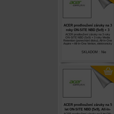
ACER prodloužení záruky na 3
roky ON-SITE NBD (5x9) + 3
roky Media Retention
ACER prodloužení záruky na 3 roky
ON-SITE NBD (5x9) + 3 roky Media
(ponechání disku), elektronicky
Retention (ponechání disku), All-In-One
Aspire + All-In-One Veriton, elektronicky
SKLADOM :
Nie
ACER prodloužení záruky na 5
let ON-SITE NBD (5x9), All-In-
One Aspire + All-In-One
ACER prodloužení záruky na 5 let ON-