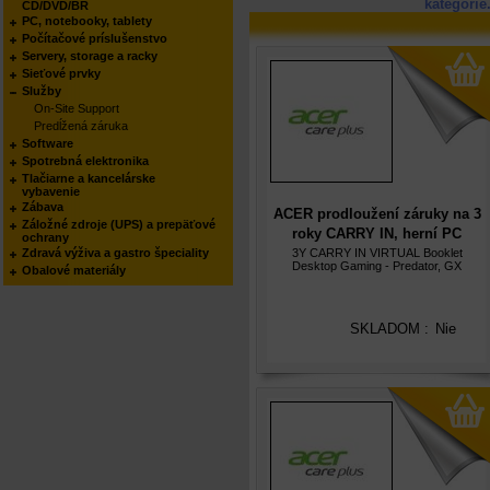
kategórie
CD/DVD/BR
PC, notebooky, tablety
Počítačové príslušenstvo
Servery, storage a racky
Sieťové prvky
Služby
On-Site Support
Predĺžená záruka
Software
Spotrebná elektronika
Tlačiarne a kancelárske
vybavenie
Zábava
ACER prodloužení záruky na 3
Záložné zdroje (UPS) a prepäťové
roky CARRY IN, herní PC
ochrany
Nitro/Predator/Aspire s
Zdravá výživa a gastro špeciality
3Y CARRY IN VIRTUAL Booklet
Desktop Gaming - Predator, GX
Obalové materiály
GTX/RTX kartou, elektronicky
(virtual)
SKLADOM :
Nie