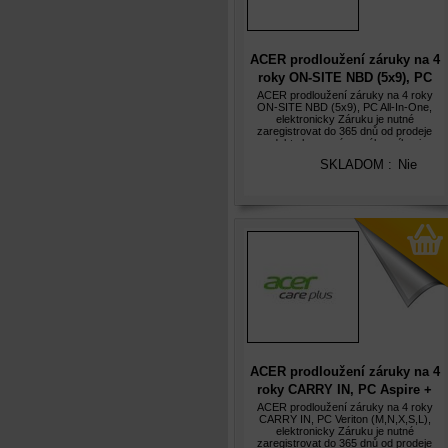
ACER prodloužení záruky na 4
roky ON-SITE NBD (5x9), PC
All-In-One, elektronicky
ACER prodloužení záruky na 4 roky
ON-SITE NBD (5x9), PC All-In-One,
elektronicky Záruku je nutné
zaregistrovat do 365 dnů od prodeje
produktu koncovému zákazníkovi, v
opačném případě nebude prodloužená
SKLADOM :
Nie
záruka akceptována. Služba Acer Care
Plus
ACER prodloužení záruky na 4
roky CARRY IN, PC Aspire +
Veriton (M,N,X,S,L),
ACER prodloužení záruky na 4 roky
CARRY IN, PC Veriton (M,N,X,S,L),
elektronicky
elektronicky Záruku je nutné
zaregistrovat do 365 dnů od prodeje