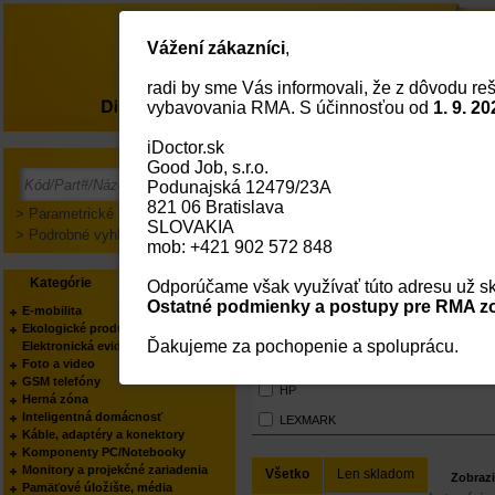
Vážení zákazníci
,
radi by sme Vás informovali, že z dôvodu reš
O nás
vybavovania RMA. S účinnosťou od
1. 9. 20
iDoctor.sk
Hlavná Strana
Služby
Good Job, s.r.o.
On-Site Support
Pre
Podunajská 12479/23A
821 06 Bratislava
> Parametrické vyhľadávanie
SLOVAKIA
> Podrobné vyhľadávanie
mob: +421 902 572 848
Služby
Kategórie
Výrobcovia
Odporúčame však využívať túto adresu už sk
Ostatné podmienky a postupy pre RMA zo
Výrobci
E-mobilita
Ekologické produkty
VŠETCI
Ďakujeme za pochopenie a spoluprácu.
Elektronická evidencia tržieb
APC
Foto a video
DELL
GSM telefóny
HP
Herná zóna
Inteligentná domácnosť
LEXMARK
Káble, adaptéry a konektory
Komponenty PC/Notebooky
Monitory a projekčné zariadenia
Všetko
Len skladom
Zobrazi
Pamäťové úložište, média