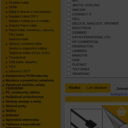
APC
FireWire káble
ARCTIC COOLING
HDMI
AVACOM
Káble k diskom a mechanikám
CONNECT IT
Napájací kábel 230 V
DELL
Nabíjecí kabely pro e-mobilitu
DELOCK, NAVILOCK, VIPOWER
Optické Patch káble
ERGOTRON
Patch káble, konektory, zásuvky
GEMBIRD
PS/2 káble
GPI INTERNATIONAL LTD.
Anténne káble
HP COMMERCIAL
Sériové, paralelné káble
KENSINGTON
Svorky a organizéry káblov
LANBERG
Telefónne káble (RJ10, RJ11)
MIKROTIK
Thunderbolt
OEM
USB káble, adaptéry
PLATINET
VGA
TELTONIKA
zásuvky CEE7/
VIEWSONIC
Komponenty PC/Notebooky
Monitory a projekčné zariadenia
Pamäťové úložište, média
Všetko
Len skladom
CD/DVD/BR
Zobrazi
PC, notebooky, tablety
kategórie
Počítačové príslušenstvo
Servery, storage a racky
Sieťové prvky
Služby
Software
Spotrebná elektronika
Tlačiarne a kancelárske
vybavenie