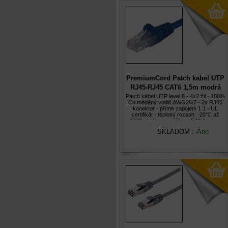
PremiumCord Patch kabel UTP
RJ45-RJ45 CAT6 1,5m modrá
Patch kabel UTP level 6 - 4x2 žil - 100%
Cu měděný vodič AWG26/7 - 2x RJ45
konektor - přímé zapojení 1:1 - UL
certifikát - teplotní rozsah: -20°C až
+60°C - baleno v sáčku s EAN kodem -
český popis, vyznačená délka - barva:
SKLADOM :
Áno
modrá - délka 1,5m