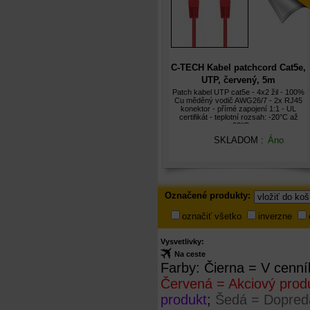
C-TECH Kabel patchcord Cat5e,
UTP, červený, 5m
Patch kabel UTP cat5e - 4x2 žil - 100%
Cu měděný vodič AWG26/7 - 2x RJ45
konektor - přímé zapojení 1:1 - UL
certifikát - teplotní rozsah: -20°C až
+60°C
SKLADOM :
Áno
Označené
Označené produkty:
produkty
označiť všetko
inverzne
Vysvetlivky:
Na ceste
Farby:
Čierna = V cenní
Červená = Akciový prod
produkt
;
Šedá = Dopreda