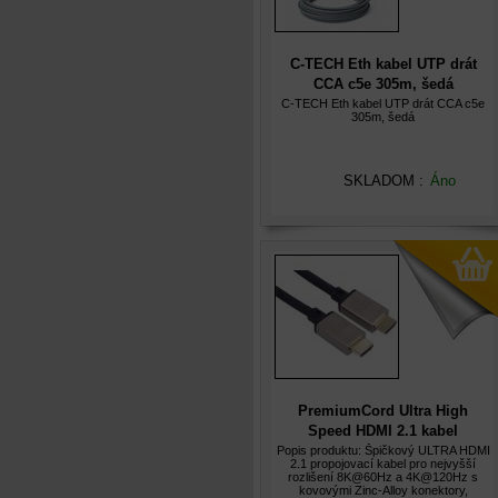
C-TECH Eth kabel UTP drát
CCA c5e 305m, šedá
C-TECH Eth kabel UTP drát CCA c5e
305m, šedá
SKLADOM :
Áno
PremiumCord Ultra High
Speed HDMI 2.1 kabel
8K@60Hz, 4K@120Hz délka 2m
Popis produktu: Špičkový ULTRA HDMI
2.1 propojovací kabel pro nejvyšší
kovové pozlacené konektory
rozlišení 8K@60Hz a 4K@120Hz s
kovovými Zinc-Alloy konektory,