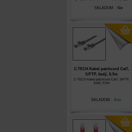
flexibilním kabelem pro nejnáročnější
použití. Kabel je vícenásobně stíněný,
SKLADOM :
Nie
dokáže přenášet digitální zvuk i obraz a
pod
C-TECH Kabel patchcord Cat7,
S/FTP, šedý, 0,5m
C-TECH Kabel patchcord Cat7, S/FTP,
šedý, 0,5m
SKLADOM :
Áno