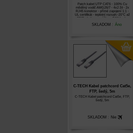
Patch kabel UTP CAT6 - 100% Cu
měděný vodič AWG26/7 - 4x2 žil - 2x
RJ45 konektor - přímé zapojení 1:1 -
UL certifikát - teplotní rozsah:-20°C až
+60°C - baleno v sáčku s EAN kodem
SKLADOM :
Áno
C-TECH Kabel patchcord Cat5e,
FTP, šedý, 5m
C-TECH Kabel patchcord Cat5e, FTP,
šedý, 5m
SKLADOM :
Nie