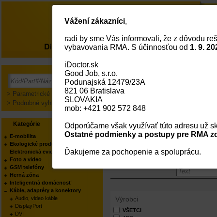
Vážení zákazníci
,
radi by sme Vás informovali, že z dôvodu reš
O nás
vybavovania RMA. S účinnosťou od
1. 9. 20
iDoctor.sk
Hlavná Strana
Káble, Adaptéry A Konekt
Good Job, s.r.o.
Audio, video káble
Dis
Podunajská 12479/23A
DVI
Fir
821 06 Bratislava
HDMI
Káb
> Parametrické vyhľadávanie
SLOVAKIA
Napájací kábel 230 V
Nabí
> Podrobné vyhľadávanie
mob: +421 902 572 848
Optické Patch káble
Pat
PS/2 káble
Ant
Kategórie
Výrobcovia
Sériové, paralelné káble
Svo
Odporúčame však využívať túto adresu už sk
Telefónne káble (RJ10, RJ11)
Thu
Ostatné podmienky a postupy pre RMA zo
E-mobilita
USB káble, adaptéry
VG
Ekologické produkty
zásuvky CEE7/
Ďakujeme za pochopenie a spoluprácu.
Elektronická evidencia tržieb
Káble, adaptéry a konekt
Foto a video
GSM telefóny
Herná zóna
Inteligentná domácnosť
Káble, adaptéry a konektory
Audio, video káble
Výrobci
DisplayPort
VŠETCI
DVI