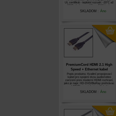
UL certifikát - teplotní rozsah: -20°C až
+60°C - baleno v sáčku s EAN kodem
SKLADOM :
Áno
PremiumCord HDMI 2.1 High
Speed + Ethernet kabel
8K@60Hz,zlacené 2m
Popis produktu: Kvalitní propojovací
kabel pro spojení dvou audio/video
zarízení pres moderní HDMI rozhraní,
jako je napr. HD-DVD/BluRay prehrávac
a LCD/Plazma televizor. Kabel je
stínený, dokáže prenášet digitální zvuk i
SKLADOM :
Áno
obraz a podporuje digitání ochr