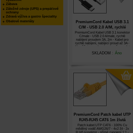
Zábava
Záložné zdroje (UPS) a prepäťové
ochrany
Zdravá výživa a gastro špeciality
Obalové materiály
PremiumCord Kabel USB 3.1
C/M - USB 2.0 A/M, rychlé
nabíjení proudem 3A, 2m
PremiumCord Kabel USB 3.1 konektor
C/male - USB 2.0 A/male, rychlé
nabíjení proudem 3A, 2m - Kabel pro
rychlé nabíjení, nabíjecí proud až 3A -
Umožňuje synchronizaci a přenos dat
rychlostí USB 2.0 - Přenosová rychlost
SKLADOM :
Áno
až 0.48 Gbit/s - První konek
PremiumCord Patch kabel UTP
RJ45-RJ45 CAT6 1m žlutá
Patch kabel UTP CAT6 - 100% Cu
měděný vodič AWG26/7 - 4x2 žil - 2x
RJ45 konektor - přímé zapojení 1:1 -