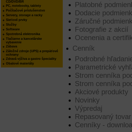
CD/DVD/BR
Platobné podmien
PC, notebooky, tablety
Počítačové príslušenstvo
Dodacie podmien
Servery, storage a racky
Záručné podmien
Sieťové prvky
Služby
Fotografie z akcií
Software
Spotrebná elektronika
Ocenenia a certifi
Tlačiarne a kancelárske
vybavenie
Cenník
Zábava
Záložné zdroje (UPS) a prepäťové
ochrany
Podrobné hľadani
Zdravá výživa a gastro špeciality
Obalové materiály
Parametrické vyh
Strom cenníka pod
Strom cenníka po
Akciové produkty
Novinky
Výpredaj
Repasovaný tovar
Cenníky - downlo