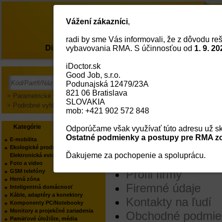
Vážení zákazníci
,
radi by sme Vás informovali, že z dôvodu reš
O nás
vybavovania RMA. S účinnosťou od
1. 9. 20
iDoctor.sk
Good Job, s.r.o.
Menu
Kategórie
Podunajská 12479/23A
821 06 Bratislava
> Parametrické vyhľadávanie
SLOVAKIA
Mapa stránok
> Podrobné vyhľadávanie
mob: +421 902 572 848
Menu
Kategórie
Výrobcovia
Odporúčame však využívať túto adresu už sk
Ostatné podmienky a postupy pre RMA zo
E-mobilita
Ekologické produkty
O nás
Ďakujeme za pochopenie a spoluprácu.
Elektronická evidencia tržieb
Foto a video
Profil firmy
GSM telefóny
Herná zóna
Firemné údaje
Inteligentná domácnosť
Káble, adaptéry a konektory
Kontakty na ľudí
Komponenty PC/Notebooky
Monitory a projekčné zariadenia
Obchodné podmie
Pamäťové úložište, média