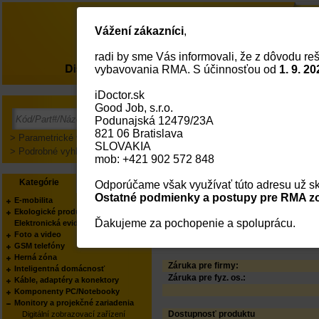
Vážení zákazníci
,
radi by sme Vás informovali, že z dôvodu reš
O nás
vybavovania RMA. S účinnosťou od
1. 9. 20
iDoctor.sk
Acer LCD EK271P0bi 
Good Job, s.r.o.
FreeSync, 72% NTSC, 6axisColorAdjus
Podunajská 12479/23A
glossy foot stand
821 06 Bratislava
> Parametrické vyhľadávanie
PODĽA KATEGÓRIE:
SLOVAKIA
> Podrobné vyhľadávanie
PODĽA VÝROBCU:
mob: +421 902 572 848
Status
Kód:
Kategórie
Výrobcovia
Odporúčame však využívať túto adresu už sk
Part No.:
Ostatné podmienky a postupy pre RMA zo
E-mobilita
EAN Kód:
Ekologické produkty
Výrobca:
Ďakujeme za pochopenie a spoluprácu.
Elektronická evidencia tržieb
Váš obchodník:
Foto a video
Produkt manager:
GSM telefóny
Herná zóna
Záruka pre firmy:
Inteligentná domácnosť
Záruka pre fyz. os.:
Káble, adaptéry a konektory
Komponenty PC/Notebooky
Monitory a projekčné zariadenia
Dostupnosť produktu
Digitální zobrazovací zařízení