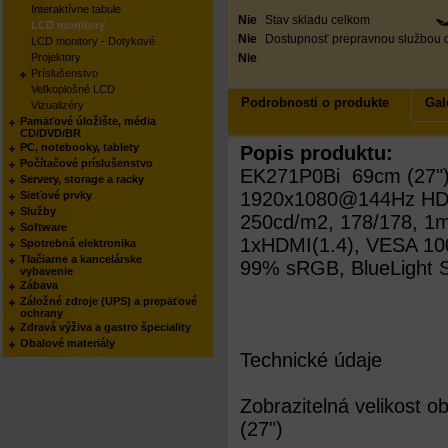
Interaktívne tabule
Nie
Stav skladu celkom
LCD monitory
Nie
Dostupnosť prepravnou službou 
LCD monitory - Dotykové
Projektory
Nie
Príslušenstvo
Veľkoplošné LCD
Podrobnosti o produkte
Gal
Vizualizéry
Pamäťové úložište, média
CD/DVD/BR
PC, notebooky, tablety
Popis produktu:
Počítačové príslušenstvo
EK271P0Bi 69cm (27"
Servery, storage a racky
1920x1080@144Hz HD
Sieťové prvky
Služby
250cd/m2, 178/178, 1
Software
1xHDMI(1.4), VESA 10
Spotrebná elektronika
Tlačiarne a kancelárske
99% sRGB, BlueLight S
vybavenie
Zábava
Záložné zdroje (UPS) a prepäťové
ochrany
Zdravá výživa a gastro špeciality
Obalové materiály
Technické údaje
Zobrazitelná velikost 
(27")