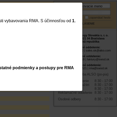
Meno:
Mapa stránky
Kontakt
Heslo:
zapamätať heslo
lasti vybavovania RMA. S účinnosťou od
1.
PRIHLÁSENIE
ALSO Technology Slovakia s. r. o.
Studená 5, 821 04 Bratislava
Slovenská republika
 LCD monitory
Obchodné oddelenie:
lne čističe HW
+421 2 48 200 500 |
sales.sk@also.com
Fakturačné oddelenie:
+421 2 48 200 518 |
faktury@swsd.sk
Reklamačné oddelenie:
statné podmienky a postupy pre RMA
+421 2 48 200 521 |
rma@swsd.sk
Prevádzková doba ALSO (po-pia)
Obchodné oddelenie
8:30 - 17:00
Produktoví manažéri
8:30 - 17:00
Pokladňa
8:30 - 17:00
Reklamačné oddelenie
8:30 - 17:00
Osobné odbery
8:30 - 17:00