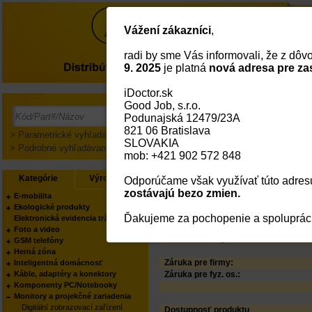
Vážení zákazníci
,
radi by sme Vás informovali, že z dô
O nás
9. 2025
je platná
nová adresa pre za
iDoctor.sk
CLEAN IT čisticí rozt
Good Job, s.r.o.
Podunajská 12479/23A
PODĽA KATEGÓRIE:
821 06 Bratislava
PODĽA KATEGÓRIE:
> Parametrické vyhľadávanie
SLOVAKIA
PODĽA KATEGÓRIE:
> Podrobné vyhľadávanie
mob: +421 902 572 848
PODĽA VÝROBCU:
Status
Kategórie
Výrobcovia
Odporúčame však využívať túto adresu
Kód:
Part No.:
zostávajú bezo zmien.
E-mobilita
EAN Kód:
Ekologické produkty
Výrobca:
Ďakujeme za pochopenie a spoluprác
Elektronická evidencia tržieb
Váš obchodník:
Foto a video
Produkt manager:
GSM telefóny
Herná zóna
Záruka pre firmy:
Inteligentná domácnosť
Káble, adaptéry a konektory
Záruka pre fyz. os.:
Komponenty PC/Notebooky
Monitory a projekčné zariadenia
Digitální zobrazovací zařízení
Dostupnosť produktu