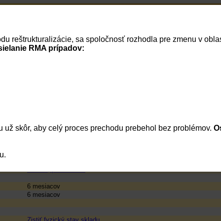
Home
RSS správy
Verzia pre tlač
vodu reštrukturalizácie, sa spoločnosť rozhodla pre zmenu v ob
Cenník
Vaše dokumenty
Vaša firma
Reklamácie
Košík
Prihlásenie
sielanie RMA prípadov:
ok na notebooky s utěrkou, 2x30ml
Monitory a projekčné zariadenia
/
Príslušenstvo
/
Príslušenstvo pre
Počítačové príslušenstvo
/
Príslušenstvo PC/Notebooky
/
Univerzá
Spotrebná elektronika
/
Audio video
/
Príslušenstvo
/
čističe
Clean It
/
Domácnosť
/
Na displeje
TOP produkt
 už skôr, aby celý proces prechodu prebehol bez problémov.
175349
O
CL-182
8595610625337
CLEAN IT ,
www
u.
Prosím, priháste sa!
Prosím, priháste sa!
6 mesiacov
6 mesiacov
Zistiť fyzický stav skladu