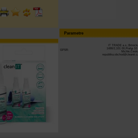
Parametre
IT TRADE a.s.;Brtnick
1486/2,101 00,Praha 10 
GPSR:
Michle,Česk
republika;obchod@cleanit.c