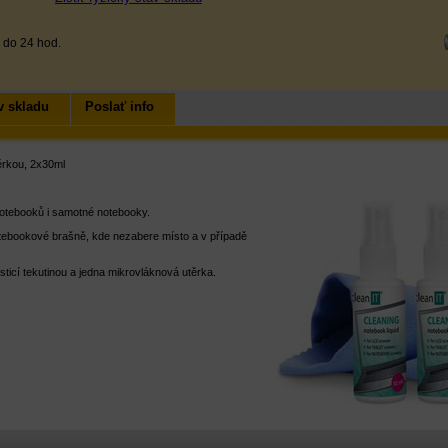
 do 24 hod.
v skladu
Poslať info
ěrkou, 2x30ml
notebooků i samotné notebooky.
notebookové brašně, kde nezabere místo a v případě
sticí tekutinou a jedna mikrovláknová utěrka.