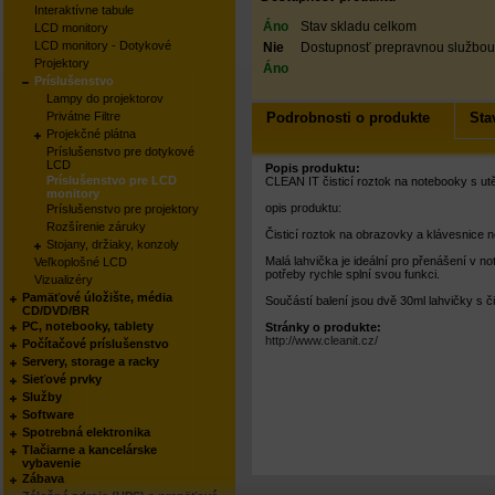
Interaktívne tabule
Áno
Stav skladu celkom
LCD monitory
LCD monitory - Dotykové
Nie
Dostupnosť prepravnou službou
Projektory
Áno
Príslušenstvo
Lampy do projektorov
Podrobnosti o produkte
Sta
Privátne Filtre
Projekčné plátna
Príslušenstvo pre dotykové
LCD
Popis produktu:
Príslušenstvo pre LCD
CLEAN IT čisticí roztok na notebooky s ut
monitory
opis produktu:
Príslušenstvo pre projektory
Rozšírenie záruky
Čisticí roztok na obrazovky a klávesnice 
Stojany, držiaky, konzoly
Malá lahvička je ideální pro přenášení v 
Veľkoplošné LCD
potřeby rychle splní svou funkci.
Vizualizéry
Pamäťové úložište, média
Součástí balení jsou dvě 30ml lahvičky s či
CD/DVD/BR
PC, notebooky, tablety
Stránky o produkte:
http://www.cleanit.cz/
Počítačové príslušenstvo
Servery, storage a racky
Sieťové prvky
Služby
Software
Spotrebná elektronika
Tlačiarne a kancelárske
vybavenie
Zábava