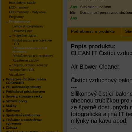
Interaktívne tabule
Áno
Stav skladu celkom
LCD monitory
LCD monitory - Dotykové
Nie
Dostupnosť prepravnou službou
Projektory
Áno
Príslušenstvo
Lampy do projektorov
Podrobnosti o produkte
Sta
Privátne Filtre
Projekčné plátna
Príslušenstvo pre dotykové
LCD
Popis produktu:
Príslušenstvo pre LCD
monitory
CLEAN IT Čistící vzdu
Príslušenstvo pre projektory
Rozšírenie záruky
Stojany, držiaky, konzoly
Air Blower Cleaner
Veľkoplošné LCD
---
Vizualizéry
Čistící vzduchový balo
Pamäťové úložište, média
CD/DVD/BR
---
PC, notebooky, tablety
Počítačové príslušenstvo
Silikonový čistící balo
Servery, storage a racky
ohebnou trubičkou pro 
Sieťové prvky
Služby
ze špatně dostupných m
Software
fotografická a jiná IT t
Spotrebná elektronika
mlýnky na kávu apod.
Tlačiarne a kancelárske
vybavenie
---
Zábava