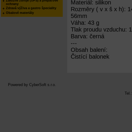
Záložné zdroje (UPS) a prepäťové
Materiál: silikon
ochrany
Rozměry ( v x š x h):
Zdravá výživa a gastro špeciality
Obalové materiály
56mm
Váha: 43 g
Tlak proudu vzduchu: 1
Barva: černá
---
Obsah balení:
Čistící balonek
Powered by
CyberSoft s.r.o.
Tel.