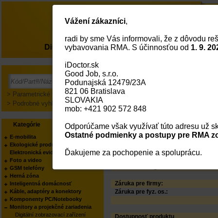
Vážení zákazníci
,
radi by sme Vás informovali, že z dôvodu reš
O nás
vybavovania RMA. S účinnosťou od
1. 9. 20
iDoctor.sk
CLEAN IT Čistící vzd
Good Job, s.r.o.
Podunajská 12479/23A
PODĽA KATEGÓRIE:
821 06 Bratislava
PODĽA KATEGÓRIE:
> Parametrické vyhľadávanie
SLOVAKIA
PODĽA KATEGÓRIE:
> Podrobné vyhľadávanie
mob: +421 902 572 848
PODĽA VÝROBCU:
Status
Kategórie
Výrobcovia
Odporúčame však využívať túto adresu už sk
Kód:
Part No.:
Ostatné podmienky a postupy pre RMA zo
E-mobilita
EAN Kód:
Ekologické produkty
Výrobca:
Ďakujeme za pochopenie a spoluprácu.
Elektronická evidencia tržieb
Váš obchodník:
Foto a video
Produkt manager:
GSM telefóny
Herná zóna
Záruka pre firmy:
Inteligentná domácnosť
Káble, adaptéry a konektory
Záruka pre fyz. os.:
Komponenty PC/Notebooky
Monitory a projekčné zariadenia
Digitální zobrazovací zařízení
Dostupnosť produktu