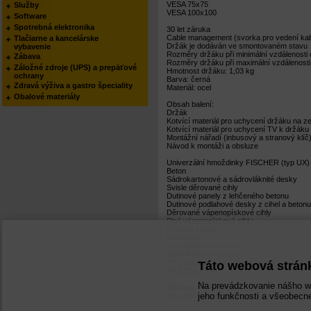
VESA 75x75
Služby
VESA 100x100
Software
Spotrebná elektronika
30 let záruka
Cable management (svorka pro vedení kab
Tlačiarne a kancelárske
Držák je dodáván ve smontovaném stavu
vybavenie
Rozměry držáku při minimální vzdálenosti 
Zábava
Rozměry držáku při maximální vzdálenosti 
Záložné zdroje (UPS) a prepäťové
Hmotnost držáku: 1,03 kg
ochrany
Barva: černá
Zdravá výživa a gastro špeciality
Materiál: ocel
Obalové materiály
Obsah balení:
Držák
Kotvící materiál pro uchycení držáku na 
Kotvící materiál pro uchycení TV k držáku
Montážní nářadí (inbusový a stranový klíč
Návod k montáži a obsluze
Univerzální hmoždinky FISCHER (typ UX) s 
Beton
Sádrokartonové a sádrovláknité desky
Svisle děrované cihly
Dutinové panely z lehčeného betonu
Dutinové podlahové desky z cihel a betonu
Děrované vápenopískové cihly
Plné vápenopískové cihly
Přírodní kámen
Pórobeton
Dřevotřískové desky
Sádrokartonové desky
Plné tvárnice z lehčeného betonu
Táto webová strán
Plná cihla
Na prevádzkovanie nášho w
Stránky o produkte:
jeho funkčnosti a všeobecne
http://www.connectit-europe.com/