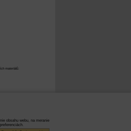
ch materiálů:
nie obsahu webu, na meranie
preferenciách.