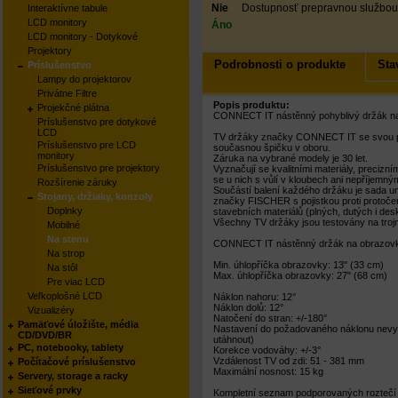
Nie
Dostupnosť prepravnou službou
Interaktívne tabule
LCD monitory
Áno
LCD monitory - Dotykové
Projektory
Podrobnosti o produkte
Sta
Príslušenstvo
Lampy do projektorov
Privátne Filtre
Popis produktu:
Projekčné plátna
CONNECT IT nástěnný pohyblivý držák na
Príslušenstvo pre dotykové
LCD
TV držáky značky CONNECT IT se svou pov
Príslušenstvo pre LCD
současnou špičku v oboru.
monitory
Záruka na vybrané modely je 30 let.
Príslušenstvo pre projektory
Vyznačují se kvalitními materiály, preci
se u nich s vůlí v kloubech ani nepříjemn
Rozšírenie záruky
Součástí balení každého držáku je sada
Stojany, držiaky, konzoly
značky FISCHER s pojistkou proti protoče
Doplnky
stavebních materiálů (plných, dutých i de
Všechny TV držáky jsou testovány na troj
Mobilné
Na stenu
CONNECT IT nástěnný držák na obrazovky
Na strop
Min. úhlopříčka obrazovky: 13" (33 cm)
Na stôl
Max. úhlopříčka obrazovky: 27" (68 cm)
Pre viac LCD
Veľkoplošné LCD
Náklon nahoru: 12°
Náklon dolů: 12°
Vizualizéry
Natočení do stran: +/-180°
Pamäťové úložište, média
Nastavení do požadovaného náklonu nevyža
CD/DVD/BR
utáhnout)
PC, notebooky, tablety
Korekce vodováhy: +/-3°
Vzdálenost TV od zdi: 51 - 381 mm
Počítačové príslušenstvo
Maximální nosnost: 15 kg
Servery, storage a racky
Sieťové prvky
Kompletní seznam podporovaných roztečí