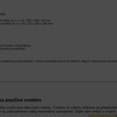
elů)
od stěny (š x v x h): 236 x 180 x 46 mm
od stěny (š x v x h): 120 x 180 x 380 mm
zeď (šrouby a hmoždinky)
 (šrouby a podložky)
)
pojistkou proti protočení v otvoru umožňují kotvení do plných, dutých i deskových stavební
ka používa cookies
ebu využívame takzvané cookies. Cookies sú súbory slúžiace na prispôsobe
 na zabezpečenie vašej maximálnej spokojnosti. Dajte nám vedieť o svojich 