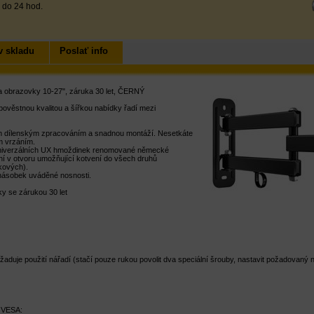
 do 24 hod.
v skladu
Poslať info
 obrazovky 10-27", záruka 30 let, ČERNÝ
ěstnou kvalitou a šířkou nabídky řadí mezi
zním dílenským zpracováním a snadnou montáží. Nesetkáte
ým vrzáním.
 univerzálních UX hmoždinek renomované německé
ní v otvoru umožňující kotvení do všech druhů
skových).
násobek uváděné nosnosti.
 se zárukou 30 let
duje použití nářadí (stačí pouze rukou povolit dva speciální šrouby, nastavit požadovaný
 VESA: