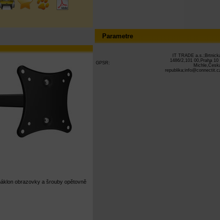
Parametre
IT TRADE a.s.;Brtnick
1486/2,101 00,Praha 10 
GPSR:
Michle,Česk
republika;info@connectit.c
 náklon obrazovky a šrouby opětovně