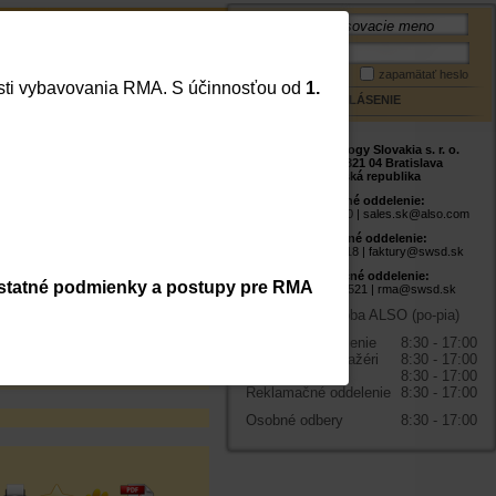
Meno:
Mapa stránky
Kontakt
Heslo:
zapamätať heslo
lasti vybavovania RMA. S účinnosťou od
1.
PRIHLÁSENIE
ALSO Technology Slovakia s. r. o.
30 let, ČERNÝ
Studená 5, 821 04 Bratislava
Slovenská republika
onzoly
/
Na stenu
Obchodné oddelenie:
evnenie TV
+421 2 48 200 500 |
sales.sk@also.com
Fakturačné oddelenie:
+421 2 48 200 518 |
faktury@swsd.sk
Reklamačné oddelenie:
statné podmienky a postupy pre RMA
+421 2 48 200 521 |
rma@swsd.sk
Prevádzková doba ALSO (po-pia)
Obchodné oddelenie
8:30 - 17:00
Produktoví manažéri
8:30 - 17:00
Pokladňa
8:30 - 17:00
Reklamačné oddelenie
8:30 - 17:00
Osobné odbery
8:30 - 17:00