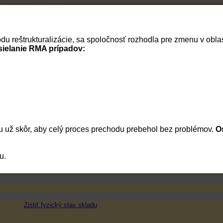
Home
RSS správy
Verzia pre tlač
vodu reštrukturalizácie, sa spoločnosť rozhodla pre zmenu v ob
Cenník
Vaše dokumenty
Vaša firma
Reklamácie
Košík
Prihlásenie
sielanie RMA prípadov:
pohyblivý držák na obrazovky 10-27", záruka 
Monitory a projekčné zariadenia
/
Príslušenstvo
/
Stojany, držiaky, k
Spotrebná elektronika
/
Audio video
/
Príslušenstvo
/
držiaky pre up
Connect It
/
Držiaky, stojany, ergonómia
TOP produkt
175197
 už skôr, aby celý proces prechodu prebehol bez problémov.
CMH-2010-BK
O
8595610618209
Connect IT ,
www
Prosím, priháste sa!
u.
Prosím, priháste sa!
Zistiť fyzický stav skladu