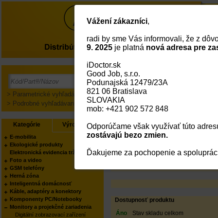
Vážení zákazníci
,
radi by sme Vás informovali, že z dô
O nás
9. 2025
je platná
nová adresa pre za
iDoctor.sk
CONNECT IT nástěnný 
Good Job, s.r.o.
Podunajská 12479/23A
PODĽA KATEGÓRIE:
821 06 Bratislava
PODĽA KATEGÓRIE:
> Parametrické vyhľadávanie
SLOVAKIA
PODĽA VÝROBCU:
> Podrobné vyhľadávanie
mob: +421 902 572 848
Status
Kód:
Kategórie
Výrobcovia
Odporúčame však využívať túto adresu
Part No.:
EAN Kód:
zostávajú bezo zmien.
E-mobilita
Výrobca:
Ekologické produkty
Váš obchodník:
Ďakujeme za pochopenie a spoluprác
Elektronická evidencia tržieb
Produkt manager:
Foto a video
GSM telefóny
Herná zóna
Inteligentná domácnosť
Káble, adaptéry a konektory
Komponenty PC/Notebooky
Dostupnosť produktu
Monitory a projekčné zariadenia
Áno
Stav skladu celkom
Digitální zobrazovací zařízení