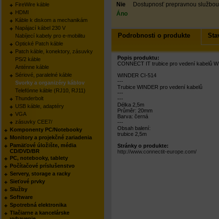
Nie
Dostupnosť prepravnou službou
FireWire káble
HDMI
Áno
Káble k diskom a mechanikám
Napájací kábel 230 V
Podrobnosti o produkte
Sta
Nabíjecí kabely pro e-mobilitu
Optické Patch káble
Patch káble, konektory, zásuvky
Popis produktu:
PS/2 káble
CONNECT IT trubice pro vedení kabelů 
Anténne káble
Sériové, paralelné káble
WINDER CI-514
---
Svorky a organizéry káblov
Trubice WINDER pro vedení kabelů
Telefónne káble (RJ10, RJ11)
---
Thunderbolt
---
Délka 2,5m
USB káble, adaptéry
Průměr: 20mm
VGA
Barva: černá
zásuvky CEE7/
---
Obsah balení:
Komponenty PC/Notebooky
trubice 2,5m
Monitory a projekčné zariadenia
Pamäťové úložište, média
Stránky o produkte:
CD/DVD/BR
http://www.connectit-europe.com/
PC, notebooky, tablety
Počítačové príslušenstvo
Servery, storage a racky
Sieťové prvky
Služby
Software
Spotrebná elektronika
Tlačiarne a kancelárske
vybavenie