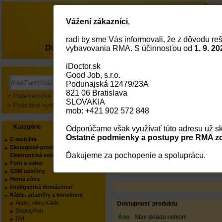
Vážení zákazníci
,
radi by sme Vás informovali, že z dôvodu reš
O nás
vybavovania RMA. S účinnosťou od
1. 9. 20
iDoctor.sk
CONNECT IT trubice p
Good Job, s.r.o.
Podunajská 12479/23A
PODĽA KATEGÓRIE:
821 06 Bratislava
PODĽA KATEGÓRIE:
> Parametrické vyhľadávanie
SLOVAKIA
PODĽA VÝROBCU:
> Podrobné vyhľadávanie
mob: +421 902 572 848
Status
Kód:
Kategórie
Výrobcovia
Odporúčame však využívať túto adresu už sk
Part No.:
EAN Kód:
Ostatné podmienky a postupy pre RMA zo
E-mobilita
Výrobca:
Ekologické produkty
Váš obchodník:
Ďakujeme za pochopenie a spoluprácu.
Elektronická evidencia tržieb
Produkt manager:
Foto a video
GSM telefóny
Herná zóna
Inteligentná domácnosť
Káble, adaptéry a konektory
Audio, video káble
Dostupnosť produktu
DisplayPort
Áno
Stav skladu celkom
DVI