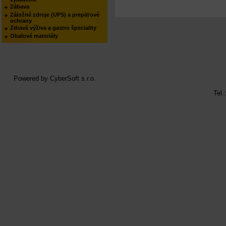
Zábava
Záložné zdroje (UPS) a prepäťové
ochrany
Zdravá výživa a gastro špeciality
Obalové materiály
Powered by
CyberSoft s.r.o.
Tel.