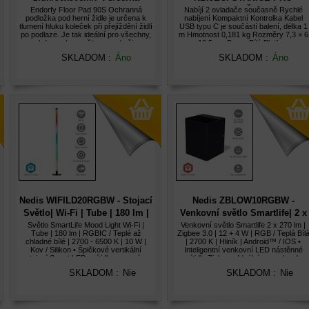
OVLADAČE PS5
Endorfy Floor Pad 90S Ochranná
Nabíjí 2 ovladače současně Rychlé
podložka pod herní židle je určena k
nabíjení Kompaktní Kontrolka Kabel
tlumení hluku koleček při přejíždění židlí
USB typu C je součástí balení, délka 1
po podlaze. Je tak ideální pro všechny,
m Hmotnost 0,181 kg Rozměry 7,3 × 6
kdo nechce rušit sousedy či
× 18,5 cm Barvy Bílý Platformy
spolubydlící. Navíc slouží také jako
PlayStation Aplikace Hraní her
SKLADOM :
Áno
SKLADOM :
Áno
ochrana proti poškrábání podlahy. Spod
Nedis WIFILD20RGBW - Stojací
Nedis ZBLOW10RGBW -
Světlo| Wi-Fi | Tube | 180 lm |
Venkovní světlo Smartlife| 2 x
RGBIC / Teplé až chladné bílé |
270 lm | Zigbee 3.0 | 12 + 4 W |
Světlo SmartLife Mood Light Wi-Fi |
Venkovní světlo Smartlife 2 x 270 lm |
Tube | 180 lm | RGBIC / Teplé až
Zigbee 3.0 | 12 + 4 W | RGB / Teplá Bíl
2700 - 6500 K | 10 W | Kov
RGB / Teplá Bílá | 2700 K |
chladné bílé | 2700 - 6500 K | 10 W |
| 2700 K | Hliník | Android™ / IOS •
Hliník
Kov / Silikon • Špičkové vertikální
Inteligentní venkovní LED nástěnné
stojací Smart LED svítidlo v pevném
svítidlo Zigbee • Ideální pro zahradu,
kovovém pouzdře • Štíhlý,
terasu nebo balkon • Teplá bílá a RGB
SKLADOM :
Nie
SKLADOM :
Nie
minimalistický a prostorově úsporný
barvy s životností
design