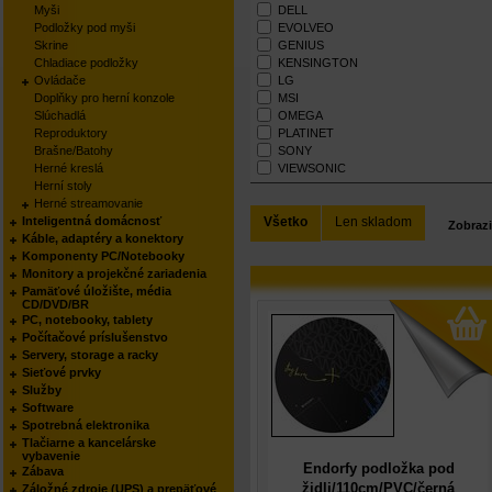
Myši
DELL
Podložky pod myši
EVOLVEO
Skrine
GENIUS
Chladiace podložky
KENSINGTON
Ovládače
LG
Doplňky pro herní konzole
MSI
Slúchadlá
OMEGA
Reproduktory
PLATINET
Brašne/Batohy
SONY
Herné kreslá
VIEWSONIC
Herní stoly
Herné streamovanie
Inteligentná domácnosť
Všetko
Len skladom
Zobrazi
Káble, adaptéry a konektory
Komponenty PC/Notebooky
Monitory a projekčné zariadenia
Pamäťové úložište, média
CD/DVD/BR
PC, notebooky, tablety
Počítačové príslušenstvo
Servery, storage a racky
Sieťové prvky
Služby
Software
Spotrebná elektronika
Tlačiarne a kancelárske
vybavenie
Endorfy podložka pod
Zábava
židli/110cm/PVC/černá
Záložné zdroje (UPS) a prepäťové