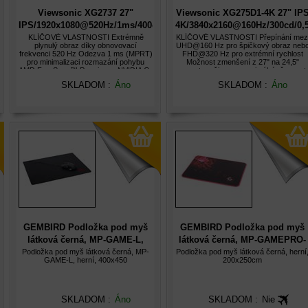
Viewsonic XG2737 27"
Viewsonic XG275D1-4K 27" IP
IPS/1920x1080@520Hz/1ms/400cd/2xHDMI/DP/USB/Repro/Pivot/HA
4K/3840x2160@160Hz/300cd/0
/2xHDMI/DP/USB-
C/Repro/Pivot/HAS/VESA
KLÍČOVÉ VLASTNOSTI Extrémně
KLÍČOVÉ VLASTNOSTI Přepínání mez
plynulý obraz díky obnovovací
UHD@160 Hz pro špičkový obraz neb
frekvenci 520 Hz Odezva 1 ms (MPRT)
FHD@320 Hz pro extrémní rychlost
pro minimalizaci rozmazání pohybu
Možnost zmenšení z 27" na 24,5"
AMD FreeSync™ Premium a NVIDIA G-
esports režim pro maximální přesnost
Sync Compatible pro plynulé hraní bez
Odezva 0,5 ms (MPRT) pro bleskovou
SKLADOM :
Áno
SKLADOM :
Áno
trhání Dva HDMI a DisplayPort pro
reakci AMD FreeSync™ Premium a
flexibilní připoje
NVIDIA G-Sync
GEMBIRD Podložka pod myš
GEMBIRD Podložka pod myš
HDMI/DP/VESA/Repro
látková černá, MP-GAME-L,
látková černá, MP-GAMEPRO-
herní, 400x450
S, herní, 200x250mm
Podložka pod myš látková černá, MP-
Podložka pod myš látková černá, herní
GAME-L, herní, 400x450
200x250cm
SKLADOM :
Áno
SKLADOM :
Nie