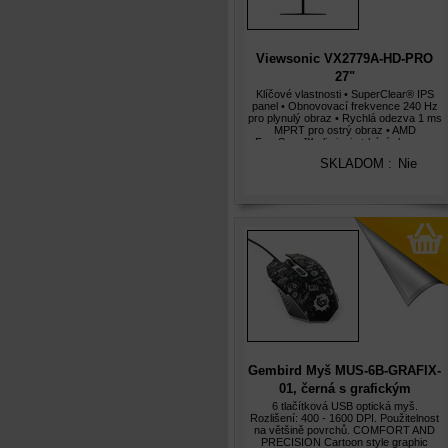
Viewsonic VX2779A-HD-PRO
27"
IPS/1920x1080@240Hz/1ms/250
Klíčové vlastnosti • SuperClear® IPS
panel • Obnovovací frekvence 240 Hz
pro plynulý obraz • Rychlá odezva 1 ms
MPRT pro ostrý obraz • AMD
FreeSync™ eliminuje trhání obrazu a
snižuje zasekávání • HDR10 poskytuje
SKLADOM :
Nie
vynikající kontrast a přesné barvy
Gembird Myš MUS-6B-GRAFIX-
01, černá s grafickým
potiskem, USB
6 tlačítková USB optická myš.
Rozlišení: 400 - 1600 DPI. Použitelnost
na většině povrchů. COMFORT AND
PRECISION Cartoon style graphic