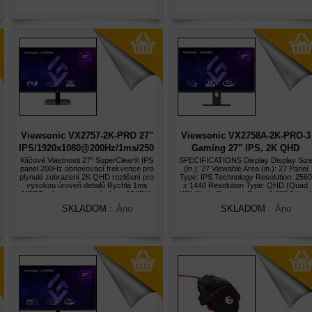
Viewsonic VX2757-2K-PRO 27"
Viewsonic VX2758A-2K-PRO-3
IPS/1920x1080@200Hz/1ms/250cd/2xHDMI/DP/VESA
Gaming 27" IPS, 2K QHD
2560x1440/240Hz/1ms/2xHDMI
Klíčové Vlastnosti 27’’ SuperClear® IPS
SPECIFICATIONS Display Display Siz
panel 200Hz obnovovací frekvence pro
(in.): 27 Viewable Area (in.): 27 Panel
plynulé zobrazení 2K QHD rozlišení pro
Type: IPS Technology Resolution: 2560
vysokou úroveň detailů Rychlá 1ms
x 1440 Resolution Type: QHD (Quad
MPRT odezva pro ostrý obraz NVIDIA
HD) Static Contrast Ratio: 1,000:1 (typ)
G-Sync Compatible pro plynulé hraní
Dynamic Contrast Ratio: 80M:1 High
SKLADOM :
Áno
SKLADOM :
Áno
Produkt Popis ViewSonic V
Dynamic Range: HDR10