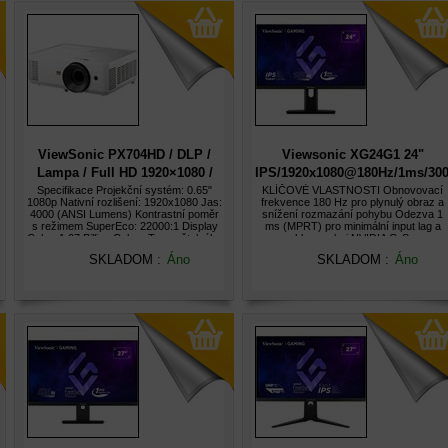
ViewSonic PX704HD / DLP /
Viewsonic XG24G1 24"
Lampa / Full HD 1920×1080 /
IPS/1920x1080@180Hz/1ms/30
4000 ANSI lm / HDMI
Specifikace Projekční systém: 0.65"
KLÍČOVÉ VLASTNOSTI Obnovovací
1080p Nativní rozlišení: 1920x1080 Jas:
frekvence 180 Hz pro plynulý obraz a
4000 (ANSI Lumens) Kontrastní poměr
snížení rozmazání pohybu Odezva 1
s režimem SuperEco: 22000:1 Display
ms (MPRT) pro minimální input lag a
Color: 1.07 Billion Colors Typ světelného
rychlou reakci NVIDIA G-Sync
zdroje: 240W UHP Lamp Light Source
Compatible eliminuje tearing a snižuje
SKLADOM :
Áno
SKLADOM :
Áno
Life (hours) with Norma
trhání obrazu Široké pozorovací úhly a
živé ba