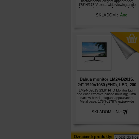
narrow bezel, elegant appearance;
178°H/178°V extra-wide viewing angle
for overall viewing performance; High
fidelity digital processing for a brilliant
SKLADOM :
Áno
and vivid video; Su
Dahua monitor LM24-B201S,
24" 1920×1080 (FHD), LED, 200
cd/m, 1000:1, 5ms
LM24-B201S 23.8'' FHD Monitor Light
and cost-effective plastic housing; Ultra-
narrow bezel , elegant appearance,
Metal base; 178°H/178°V extra-wide
viewing angle for overall viewing
performance; High fidelity digital
SKLADOM :
Nie
processing for a brilliant and
Označené
Označené produkty:
produkty