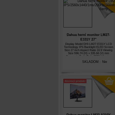
Dahua herní monitor LM27-
E331Y 27"
IPS/2560x1440/1ms/200Hz/300nit
Display Model DHI-LM27-E331Y LCD
Technology IPS Backlight ELED Screen
černý
Size 27 inch Aspect Ratio 16:9 Viewing
Size 596.74 (H) × 335.66 (V) mm
Screen-to-Body Ratio ?90% Viewing
Angle 178° (H)/1
SKLADOM :
Nie
Akciový produkt
Dahua monitor LM22-A210Y