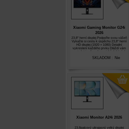
Xiaomi Gaming Monitor G24i
2026
23,8" herní displej Podpořte svou vášeň
Vykažte si cestu k úspěchu 23,8" herní
HD displej (1920 × 1080) Detailní
vykreslení každého prvku Dláždí vám
cestu k triumfu v dynamických bitvách
200Hz ultra vysoká obnovovací
SKLADOM :
Nie
frekvence Rychlá odezva 1 ms
Xiaomi Monitor A24i 2026
23,8palcový ultrajasný velký displej