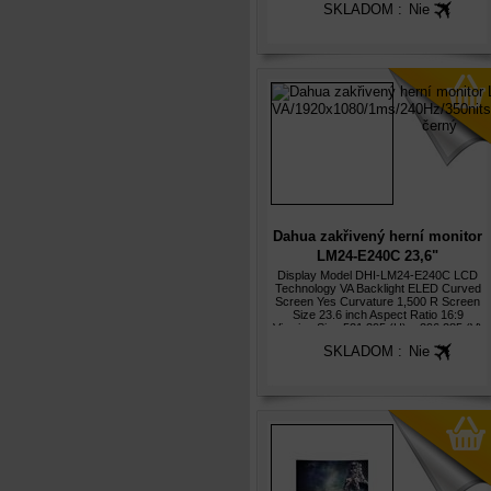
SKLADOM :
Nie
Dahua zakřivený herní monitor
LM24-E240C 23,6"
VA/1920x1080/1ms/240Hz/350nit
Display Model DHI-LM24-E240C LCD
Technology VA Backlight ELED Curved
černý
Screen Yes Curvature 1,500 R Screen
Size 23.6 inch Aspect Ratio 16:9
Viewing Size 521.395 (H) × 296.285 (V)
mm Screen-to-Body Ratio
SKLADOM :
Nie