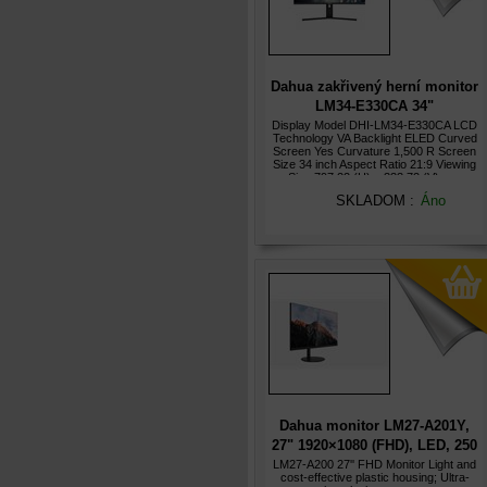
Dahua zakřivený herní monitor
LM34-E330CA 34"
VA/3440x1440/1ms/200Hz/300nits
Display Model DHI-LM34-E330CA LCD
Technology VA Backlight ELED Curved
černý
Screen Yes Curvature 1,500 R Screen
Size 34 inch Aspect Ratio 21:9 Viewing
Size 797.22 (H) × 333.72 (V) mm
Screen-to-Body Ratio ?85
SKLADOM :
Áno
Dahua monitor LM27-A201Y,
27" 1920×1080 (FHD), LED, 250
cd/m, 4000:1, 5ms
LM27-A200 27'' FHD Monitor Light and
cost-effective plastic housing; Ultra-