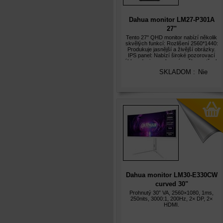
Dahua monitor LM27-P301A
27"
IPS/2560×1440/5ms/350nits/1000
Tento 27'' QHD monitor nabízí několik
skvělých funkcí: Rozlišení 2560*1440:
černý
Produkuje jasnější a živější obrázky.
IPS panel: Nabízí široké pozorovací
úhly s designem bez rámečku na třech
stranách. 178°H/178°V extra široký
SKLADOM :
Nie
pozorovací úhel: Zajišťuje c
Dahua monitor LM30-E330CW
curved 30"
VA/2560x1080/1ms/250nits/3000:
Prohnutý 30” VA, 2560×1080, 1ms,
250nits, 3000:1, 200Hz, 2× DP, 2×
HDMI.