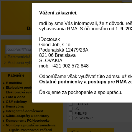
Vážení zákazníci
,
radi by sme Vás informovali, že z dôvodu reš
O nás
vybavovania RMA. S účinnosťou od
1. 9. 20
iDoctor.sk
Hlavná Strana
Monitory A Projekčné Zariad
Good Job, s.r.o.
Podunajská 12479/23A
821 06 Bratislava
> Parametrické vyhľadávanie
SLOVAKIA
> Podrobné vyhľadávanie
mob: +421 902 572 848
LCD monitory
Kategórie
Výrobcovia
Odporúčame však využívať túto adresu už sk
Ostatné podmienky a postupy pre RMA zo
Výrobci
E-mobilita
Ekologické produkty
VŠETCI
Ďakujeme za pochopenie a spoluprácu.
Elektronická evidencia tržieb
APPLE
Foto a video
DELL
GSM telefóny
FUJITSU
Herná zóna
LG
Inteligentná domácnosť
PHILIPS
Káble, adaptéry a konektory
VIEWSONIC
Komponenty PC/Notebooky
Monitory a projekčné zariadenia
Digitální zobrazovací zařízení