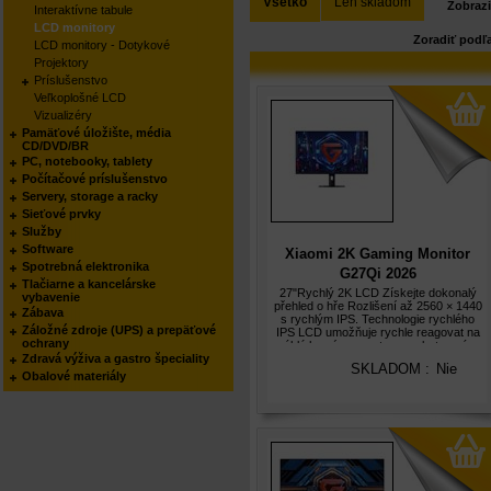
Všetko
Len skladom
Zobrazi
Interaktívne tabule
LCD monitory
Zoradiť podľ
LCD monitory - Dotykové
Projektory
Príslušenstvo
Veľkoplošné LCD
Vizualizéry
Pamäťové úložište, média
CD/DVD/BR
PC, notebooky, tablety
Počítačové príslušenstvo
Servery, storage a racky
Sieťové prvky
Služby
Software
Xiaomi 2K Gaming Monitor
Spotrebná elektronika
G27Qi 2026
Tlačiarne a kancelárske
27"Rychlý 2K LCD Získejte dokonalý
vybavenie
přehled o hře Rozlišení až 2560 × 1440
Zábava
s rychlým IPS. Technologie rychlého
Záložné zdroje (UPS) a prepäťové
IPS LCD umožňuje rychle reagovat na
ochrany
náhlé herní momenty a poskytne vám
Zdravá výživa a gastro špeciality
bleskovou přesnost ve chvílích, kdy
SKLADOM :
Nie
záleží na každé milisekundě. Obn
Obalové materiály