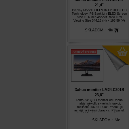
21,4"
VA/1920x1080/5ms/250nits/3500
Display Model DHI-LM16-F201PD LCD
Technology IPS Backlight ELED Screen
černý
Size 15.6 inch Aspect Ratio 16:9
Viewing Size 344.16 (H) × 193.59 (V)
mm Screen-to-Body Ratio ?80%
Viewing Angle 178° (H
SKLADOM :
Nie
Akciový produkt
Dahua monitor LM24-C301B
23,8"
IPS/2560×1440/5ms/1200:1/300
Tento 24'' QHD monitor od Dahua
nabízí několik skvělých funkcí:
nits/DP/HDMI/černý
Rozlišení 2560 × 1440: Produkuje
jasnější a živější obrázky. IPS panel:
Nabízí široké pozorovací úhly s
designem bez rámečku na třech
SKLADOM :
Nie
stranách. 178° (H) / 178° (V) extra
široký pozorovac