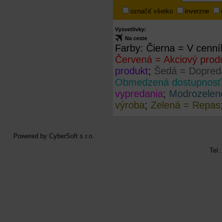
označiť všetko
inverzne
Vysvetlivky:
Na ceste
Farby:
Čierna = V cenní
Červená = Akciový prod
produkt
;
Šedá = Dopreda
Obmedzená dostupnosť
vypredania
;
Modrozelen
výroba
;
Zelená = Repas
Powered by
CyberSoft s.r.o.
Tel.