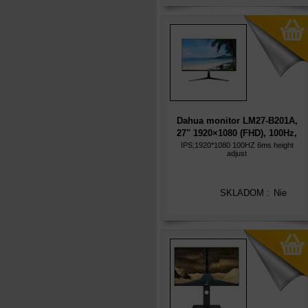
Dahua monitor LM27-B201A,
27" 1920×1080 (FHD), 100Hz,
IPS, LED, 250 cd/m, 1000:1,
IPS;1920*1080 100HZ 6ms height
adjust
6ms
SKLADOM :
Nie