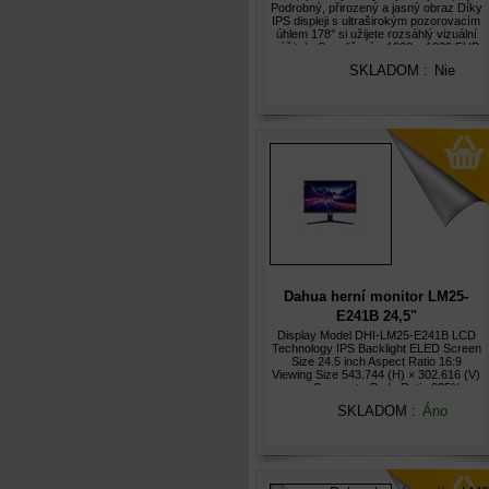
Podrobný, přirozený a jasný obraz Díky
IPS displeji s ultraširokým pozorovacím
úhlem 178° si užijete rozsáhlý vizuální
zážitek. S rozlišením 1920 x 1080 FHD
jsou všechny detaily zobrazeny jasně –
SKLADOM :
Nie
od složitých datový
Dahua herní monitor LM25-
E241B 24,5"
IPS/1920x1080/0,5ms/240Hz/350n
Display Model DHI-LM25-E241B LCD
Technology IPS Backlight ELED Screen
černý
Size 24.5 inch Aspect Ratio 16:9
Viewing Size 543.744 (H) × 302.616 (V)
mm Screen-to-Body Ratio ?85%
Viewing Angle 178° (H) / 178° (V)
SKLADOM :
Áno