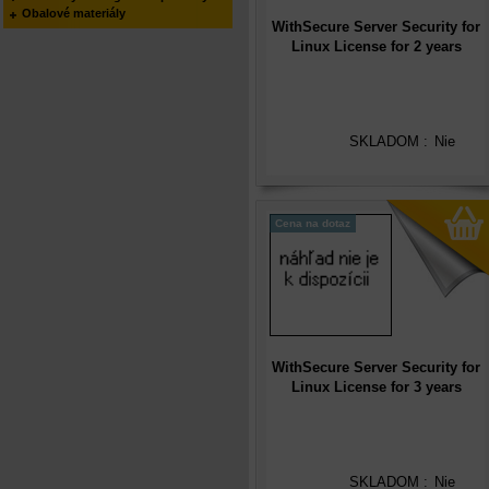
Obalové materiály
WithSecure Server Security for
Linux License for 2 years
(competitive upgr. and New),
(1-24), International
SKLADOM :
Nie
Cena na dotaz
WithSecure Server Security for
Linux License for 3 years
(competitive upgr. and New),
(1-24), International
SKLADOM :
Nie