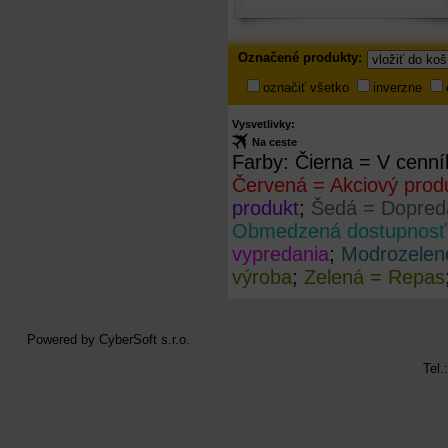
Označené
Označené produkty:
produkty
označiť všetko
inverzne
Vysvetlivky:
Na ceste
Farby:
Čierna = V cenní
Červená = Akciový prod
produkt
;
Šedá = Dopreda
Obmedzená dostupnosť
vypredania
;
Modrozelen
výroba
;
Zelená = Repas
Powered by
CyberSoft s.r.o.
Tel.