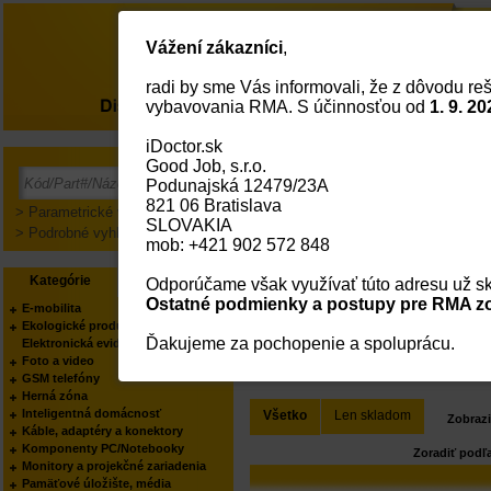
Vážení zákazníci
,
radi by sme Vás informovali, že z dôvodu reš
O nás
vybavovania RMA. S účinnosťou od
1. 9. 20
iDoctor.sk
Hlavná Strana
Software
Aplikační Softwa
Good Job, s.r.o.
Podunajská 12479/23A
821 06 Bratislava
> Parametrické vyhľadávanie
SLOVAKIA
> Podrobné vyhľadávanie
mob: +421 902 572 848
Ochrana súborových ser
Kategórie
Výrobcovia
Odporúčame však využívať túto adresu už sk
Ostatné podmienky a postupy pre RMA zo
E-mobilita
Ekologické produkty
Výrobci
Ďakujeme za pochopenie a spoluprácu.
Elektronická evidencia tržieb
Foto a video
VŠETCI
GSM telefóny
Herná zóna
Inteligentná domácnosť
Všetko
Len skladom
Zobrazi
Káble, adaptéry a konektory
Komponenty PC/Notebooky
Zoradiť podľ
Monitory a projekčné zariadenia
Pamäťové úložište, média