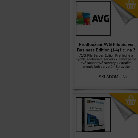
Prodloužení AVG File Server
Business Edition (1-4) lic. na 3
roky
AVG File Server Edition Přehledné a
rychlé souborové servery • Zabezpečte
své souborové servery • Zajistěte
plynulý běh serverů • Spravujte
zabezpečení serveru z jednoho místa
Aplikace AVG File Server Edition 2012
SKLADOM :
Nie
poskytují oceněnou ochranu soubor