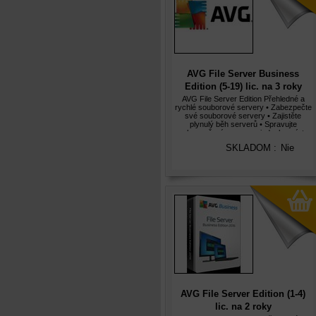
AVG File Server Business
Edition (5-19) lic. na 3 roky
AVG File Server Edition Přehledné a
rychlé souborové servery • Zabezpečte
své souborové servery • Zajistěte
plynulý běh serverů • Spravujte
zabezpečení serveru z jednoho místa
Aplikace AVG File Server Edition 2012
SKLADOM :
Nie
poskytují oceněnou ochranu soubor
AVG File Server Edition (1-4)
lic. na 2 roky