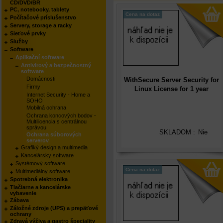
CD/DVD/BR
PC, notebooky, tablety
Cena na dotaz
Počítačové príslušenstvo
Servery, storage a racky
Sieťové prvky
Služby
Software
Aplikační software
Antivirový a bezpečnostný
software
Domácnosti
WithSecure Server Security for
Firmy
Linux License for 1 year
Internet Security - Home a
(competitive upgr. and New),
SOHO
(1-24), International
Mobilná ochrana
Ochrana koncových bodov -
Multilicencia s centrálnou
správou
SKLADOM :
Nie
Ochrana súborových
serverov
Grafiký design a multimedia
Kancelársky software
Systémový software
Cena na dotaz
Multimediálny software
Spotrebná elektronika
Tlačiarne a kancelárske
vybavenie
Zábava
Záložné zdroje (UPS) a prepäťové
ochrany
Zdravá výživa a gastro špeciality