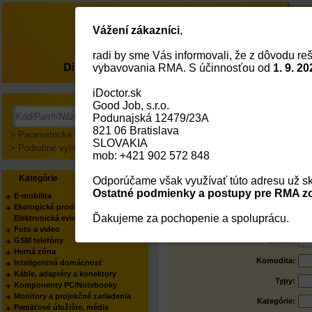
Vážení zákazníci
,
radi by sme Vás informovali, že z dôvodu reš
O nás
vybavovania RMA. S účinnosťou od
1. 9. 20
iDoctor.sk
Good Job, s.r.o.
Hľadanie - Produkty
Podunajská 12479/23A
821 06 Bratislava
> Parametrické vyhľadávanie
SLOVAKIA
> Podrobné vyhľadávanie
mob: +421 902 572 848
Text:
Kód:
Kategórie
Výrobcovia
Odporúčame však využívať túto adresu už sk
Ostatné podmienky a postupy pre RMA zo
E-mobilita
Názov:
Ekologické produkty
Ďakujeme za pochopenie a spoluprácu.
Elektronická evidencia tržieb
Part No.:
Foto a video
GSM telefóny
Status:
Herná zóna
Komodita:
Inteligentná domácnosť
Káble, adaptéry a konektory
Typy:
Komponenty PC/Notebooky
Monitory a projekčné zariadenia
Kategórie:
Pamäťové úložište, média