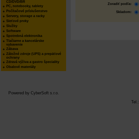
CD/DVD/BR
Zoradiť podľa:
PC, notebooky, tablety
Počítačové príslušenstvo
Skladom:
Servery, storage a racky
Sieťové prvky
Služby
Software
Spotrebná elektronika
Tlačiarne a kancelárske
vybavenie
Zábava
Záložné zdroje (UPS) a prepäťové
ochrany
Zdravá výživa a gastro špeciality
Obalové materiály
Powered by
CyberSoft s.r.o.
Tel.