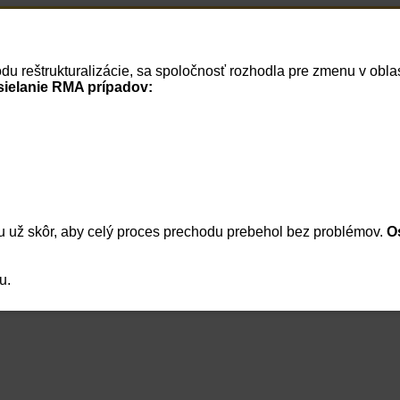
Home
RSS správy
vodu reštrukturalizácie, sa spoločnosť rozhodla pre zmenu v ob
Cenník
Vaše dokumenty
Vaša firma
Reklamácie
Košík
Prihlásenie
sielanie RMA prípadov:
 už skôr, aby celý proces prechodu prebehol bez problémov.
O
u.