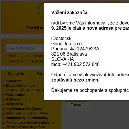
Vážení zákazníci
,
radi by sme Vás informovali, že z dô
O nás
9. 2025
je platná
nová adresa pre za
iDoctor.sk
Good Job, s.r.o.
Parametrické vyhľadávanie
Podunajská 12479/23A
821 06 Bratislava
Kategórie
> Parametrické vyhľadávanie
SLOVAKIA
> Podrobné vyhľadávanie
mob: +421 902 572 848
Výrobca
Kategórie
Výrobcovia
Odporúčame však využívať túto adresu
zostávajú bezo zmien.
E-mobilita
Ekologické produkty
Ďakujeme za pochopenie a spoluprác
Elektronická evidencia tržieb
Foto a video
GSM telefóny
Herná zóna
Zobraziť
Inteligentná domácnosť
Káble, adaptéry a konektory
Komponenty PC/Notebooky
Monitory a projekčné zariadenia
Pamäťové úložište, média