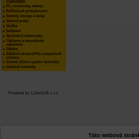
CD/DVD/BR
PC, notebooky, tablety
Počítačové príslušenstvo
Servery, storage a racky
Sieťové prvky
Služby
Software
Spotrebná elektronika
Tlačiarne a kancelárske
vybavenie
Zábava
Záložné zdroje (UPS) a prepäťové
ochrany
Zdravá výživa a gastro špeciality
Obalové materiály
Powered by
CyberSoft s.r.o.
Táto webová strán