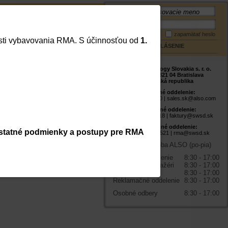
Meno:
Mapa stránky
Kontakt
Heslo:
zapamätať heslo
lasti vybavovania RMA. S účinnosťou od
1.
PRIHLÁSENIE
ALSO Technology Slovakia s. r. o.
Studená 5, 821 04 Bratislava
Slovenská republika
Obchodné oddelenie:
+421 2 48 200 500 |
sales.sk@also.com
Fakturačné oddelenie:
+421 2 48 200 518 |
faktury@swsd.sk
Reklamačné oddelenie:
statné podmienky a postupy pre RMA
+421 2 48 200 521 |
rma@swsd.sk
Prevádzková doba ALSO (po-pia)
Obchodné oddelenie
8:30 - 17:00
Produktoví manažéri
8:30 - 17:00
Pokladňa
8:30 - 17:00
Reklamačné oddelenie
8:30 - 17:00
Osobné odbery
8:30 - 17:00