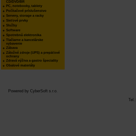
CD/DVD/BR
PC, notebooky, tablety
Počítačové príslušenstvo
Servery, storage a racky
Sieťové prvky
Služby
Software
Spotrebná elektronika
Tlačiarne a kancelárske
vybavenie
Zábava
Záložné zdroje (UPS) a prepäťové
ochrany
Zdravá výživa a gastro špeciality
Obalové materiály
Powered by
CyberSoft s.r.o.
Tel.