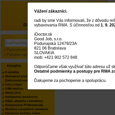
Vážení zákazníci
,
radi by sme Vás informovali, že z dôvodu reš
O nás
vybavovania RMA. S účinnosťou od
1. 9. 20
iDoctor.sk
Good Job, s.r.o.
Prihlásenie
Podunajská 12479/23A
821 06 Bratislava
> Parametrické vyhľadávanie
SLOVAKIA
> Podrobné vyhľadávanie
mob: +421 902 572 848
Kategórie
Výrobcovia
Odporúčame však využívať túto adresu už sk
Ostatné podmienky a postupy pre RMA zo
E-mobilita
Ekologické produkty
Ďakujeme za pochopenie a spoluprácu.
Elektronická evidencia tržieb
Foto a video
GSM telefóny
Herná zóna
Inteligentná domácnosť
Káble, adaptéry a konektory
Komponenty PC/Notebooky
Monitory a projekčné zariadenia
Pamäťové úložište, média