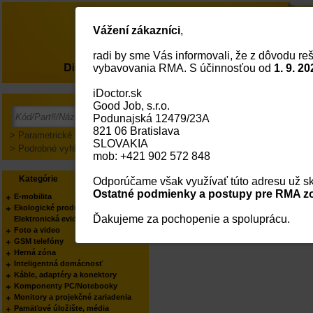
Vážení zákazníci
,
radi by sme Vás informovali, že z dôvodu reš
O nás
vybavovania RMA. S účinnosťou od
1. 9. 20
iDoctor.sk
Good Job, s.r.o.
Prihlásenie
Podunajská 12479/23A
821 06 Bratislava
> Parametrické vyhľadávanie
SLOVAKIA
> Podrobné vyhľadávanie
mob: +421 902 572 848
Kategórie
Výrobcovia
Odporúčame však využívať túto adresu už sk
Ostatné podmienky a postupy pre RMA zo
E-mobilita
Ekologické produkty
Ďakujeme za pochopenie a spoluprácu.
Elektronická evidencia tržieb
Foto a video
GSM telefóny
Herná zóna
Inteligentná domácnosť
Káble, adaptéry a konektory
Komponenty PC/Notebooky
Monitory a projekčné zariadenia
Pamäťové úložište, média