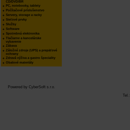
CD/DVD/BR
PC, notebooky, tablety
Počítačové príslušenstvo
Servery, storage a racky
Sieťové prvky
Služby
Software
Spotrebná elektronika
Tlačiarne a kancelárske
vybavenie
Zábava
Záložné zdroje (UPS) a prepäťové
ochrany
Zdravá výživa a gastro špeciality
Obalové materiály
Powered by
CyberSoft s.r.o.
Tel.