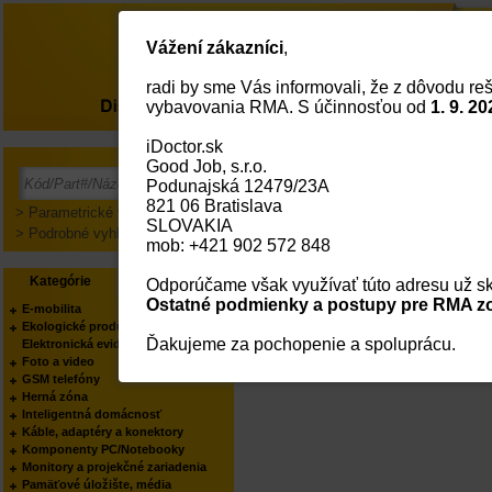
Vážení zákazníci
,
radi by sme Vás informovali, že z dôvodu reš
O nás
vybavovania RMA. S účinnosťou od
1. 9. 20
iDoctor.sk
Neautorizovaný prístup!
Good Job, s.r.o.
Pre
Podunajská 12479/23A
821 06 Bratislava
> Parametrické vyhľadávanie
SLOVAKIA
> Podrobné vyhľadávanie
mob: +421 902 572 848
Kategórie
Výrobcovia
Odporúčame však využívať túto adresu už sk
Ostatné podmienky a postupy pre RMA zo
E-mobilita
Ekologické produkty
Ďakujeme za pochopenie a spoluprácu.
Elektronická evidencia tržieb
Foto a video
GSM telefóny
Herná zóna
Inteligentná domácnosť
Káble, adaptéry a konektory
Komponenty PC/Notebooky
Monitory a projekčné zariadenia
Pamäťové úložište, média